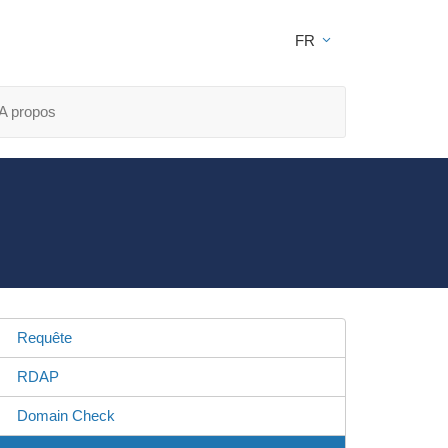
FR
A propos
Requête
RDAP
Domain Check