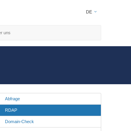
DE
r uns
Abfrage
RDAP
Domain-Check